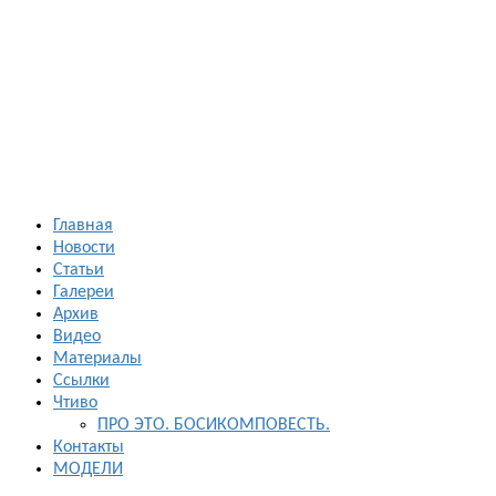
Босиком в
России
ходьба и бег
босиком —
закаливание
— фото
босоногих
Главная
Новости
Статьи
Галереи
Архив
Видео
Материалы
Ссылки
Чтиво
ПРО ЭТО. БОСИКОМПОВЕСТЬ.
Контакты
МОДЕЛИ