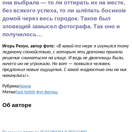
она выбрала — то ли оттирать их на месте,
без всякого успеха, то ли шлёпать босиком
домой через весь городок. Таков был
зловещий замысел фотографа. Так оно и
получилось…
Игорь Резун, автор фото:
«В какой-то мере я изумился тому
ледяному спокойствию, с которым эти девчонки приняли
решение сниматьсмя на улице. И ведь не двоечницы были,
ничего им не угрожало. Но вот — появился человек,
предложил новые ощущения. С какой жадностью они на них
накинулись!».
Рубрика
Архив
Метки
foot-fetish
фут-фетиш
Об авторе