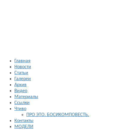
Босиком в
России
ходьба и бег
босиком —
закаливание
— фото
босоногих
Главная
Новости
Статьи
Галереи
Архив
Видео
Материалы
Ссылки
Чтиво
ПРО ЭТО. БОСИКОМПОВЕСТЬ.
Контакты
МОДЕЛИ