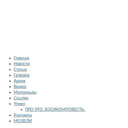
Босиком в
России
ходьба и бег
босиком —
закаливание
— фото
босоногих
Главная
Новости
Статьи
Галереи
Архив
Видео
Материалы
Ссылки
Чтиво
ПРО ЭТО. БОСИКОМПОВЕСТЬ.
Контакты
МОДЕЛИ