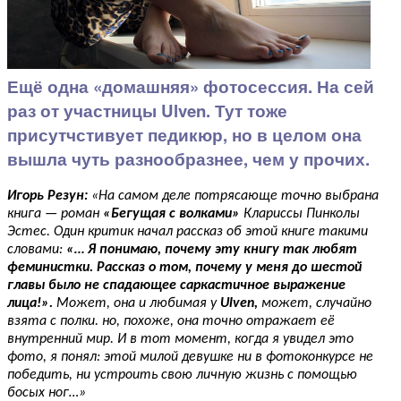
Ещё одна «домашняя» фотосессия. На сей
раз от участницы Ulven. Тут тоже
присутчстивует педикюр, но в целом она
вышла чуть разнообразнее, чем у прочих.
Игорь Резун:
«На самом деле потрясающе точно выбрана
книга — роман
«Бегущая с волками»
Клариссы Пинколы
Эстес. Один критик начал рассказ об этой книге такими
словами:
«… Я понимаю, почему эту книгу так любят
феминистки. Рассказ о том, почему у меня до шестой
главы было не спадающее саркастичное выражение
лица!».
Может, она и любимая у
Ulven,
может, случайно
взята с полки. но, похоже, она точно отражает её
внутренний мир. И в тот момент, когда я увидел это
фото, я понял: этой милой девушке ни в фотоконкурсе не
победить, ни устроить свою личную жизнь с помощью
босых ног…»