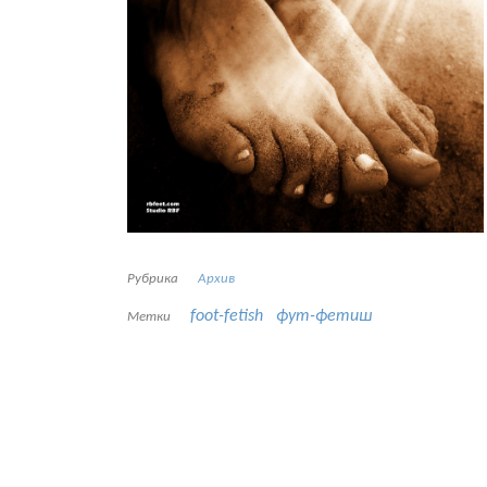
Рубрика
Архив
foot-fetish
фут-фетиш
Метки