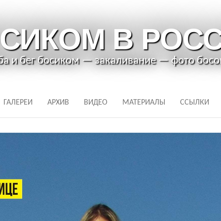
СИКОМ В РОС
ба и бег босиком — закаливание — фото босо
ГАЛЕРЕИ
АРХИВ
ВИДЕО
МАТЕРИАЛЫ
ССЫЛКИ