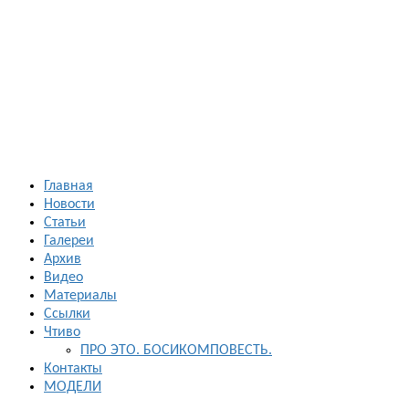
Босиком в
России
ходьба и бег
босиком —
закаливание
— фото
босоногих
Главная
Новости
Статьи
Галереи
Архив
Видео
Материалы
Ссылки
Чтиво
ПРО ЭТО. БОСИКОМПОВЕСТЬ.
Контакты
МОДЕЛИ