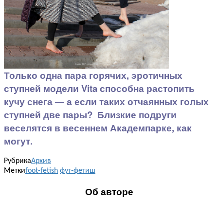
Только одна пара горячих, эротичных
ступней модели Vita способна растопить
кучу снега — а если таких отчаянных голых
ступней две пары? Близкие подруги
веселятся в весеннем Академпарке, как
могут.
Рубрика
Архив
Метки
foot-fetish
фут-фетиш
Об авторе