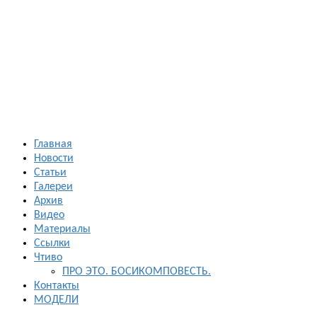
Босиком в
России
ходьба и бег
босиком —
закаливание
— фото
босоногих
Главная
Новости
Статьи
Галереи
Архив
Видео
Материалы
Ссылки
Чтиво
ПРО ЭТО. БОСИКОМПОВЕСТЬ.
Контакты
МОДЕЛИ