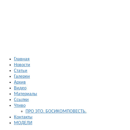
Босиком в
России
ходьба и бег
босиком —
закаливание
— фото
босоногих
Главная
Новости
Статьи
Галереи
Архив
Видео
Материалы
Ссылки
Чтиво
ПРО ЭТО. БОСИКОМПОВЕСТЬ.
Контакты
МОДЕЛИ