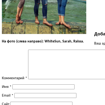
Доба
На фото (слева направо): WhiteSun, Sarah, Raissa.
Ваш ад
Комментарий
*
Имя
*
Email
*
Сайт