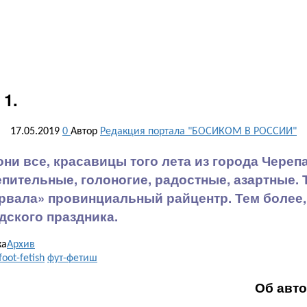
 1.
17.05.2019
0
Автор
Редакция портала "БОСИКОМ В РОССИИ"
они все, красавицы того лета из города Черепан
пительные, голоногие, радостные, азартные.
рвала» провинциальный райцентр. Тем более,
дского праздника.
ка
Архив
foot-fetish
фут-фетиш
Об авт