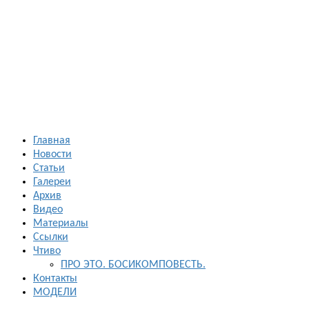
Босиком в
России
ходьба и бег
босиком —
закаливание
— фото
босоногих
Главная
Новости
Статьи
Галереи
Архив
Видео
Материалы
Ссылки
Чтиво
ПРО ЭТО. БОСИКОМПОВЕСТЬ.
Контакты
МОДЕЛИ