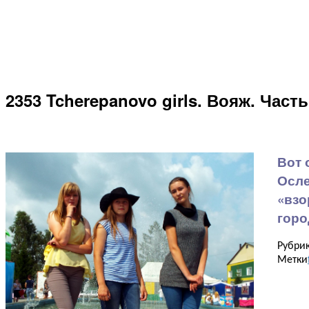
2353 Tcherepanovo girls. Вояж. Часть
Вот 
Осле
«взо
горо
Рубри
Метки