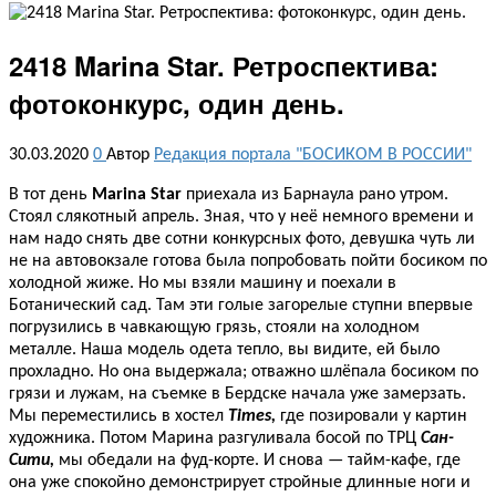
2418 Marina Star. Ретроспектива:
фотоконкурс, один день.
30.03.2020
0
Автор
Редакция портала "БОСИКОМ В РОССИИ"
В тот день
Marina Star
приехала из Барнаула рано утром.
Стоял слякотный апрель. Зная, что у неё немного времени и
нам надо снять две сотни конкурсных фото, девушка чуть ли
не на автовокзале готова была попробовать пойти босиком по
холодной жиже. Но мы взяли машину и поехали в
Ботанический сад. Там эти голые загорелые ступни впервые
погрузились в чавкающую грязь, стояли на холодном
металле. Наша модель одета тепло, вы видите, ей было
прохладно. Но она выдержала; отважно шлёпала босиком по
грязи и лужам, на съемке в Бердске начала уже замерзать.
Мы переместились в хостел
Times,
где позировали у картин
художника. Потом Марина разгуливала босой по ТРЦ
Сан-
Сити,
мы обедали на фуд-корте. И снова — тайм-кафе, где
она уже спокойно демонстрирует стройные длинные ноги и