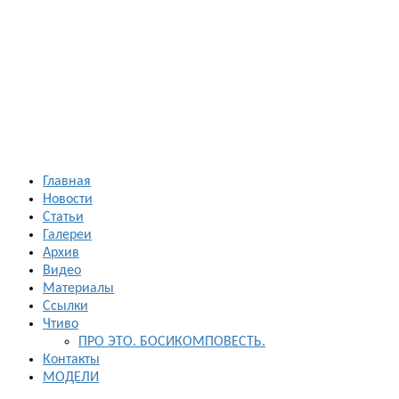
Босиком в
России
ходьба и бег
босиком —
закаливание
— фото
босоногих
Главная
Новости
Статьи
Галереи
Архив
Видео
Материалы
Ссылки
Чтиво
ПРО ЭТО. БОСИКОМПОВЕСТЬ.
Контакты
МОДЕЛИ