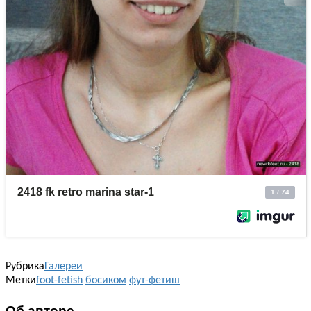
Рубрика
Галереи
Метки
foot-fetish
босиком
фут-фетиш
Об авторе