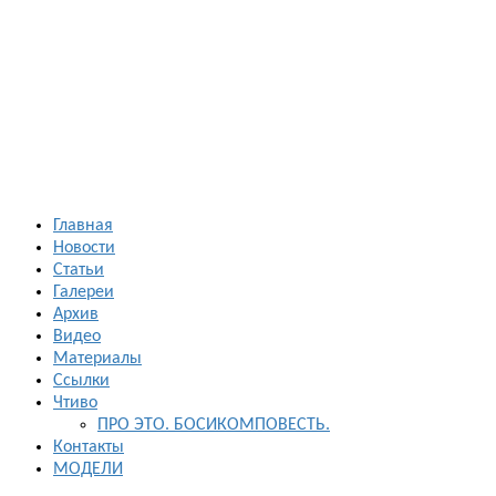
Босиком в
России
ходьба и бег
босиком —
закаливание
— фото
босоногих
Главная
Новости
Статьи
Галереи
Архив
Видео
Материалы
Ссылки
Чтиво
ПРО ЭТО. БОСИКОМПОВЕСТЬ.
Контакты
МОДЕЛИ