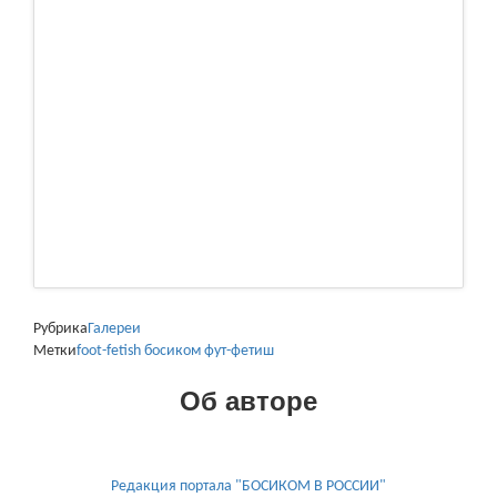
Рубрика
Галереи
Метки
foot-fetish
босиком
фут-фетиш
Об авторе
Редакция портала "БОСИКОМ В РОССИИ"