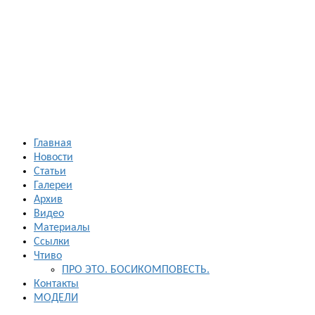
Босиком в
России
ходьба и бег
босиком —
закаливание
— фото
босоногих
Главная
Новости
Статьи
Галереи
Архив
Видео
Материалы
Ссылки
Чтиво
ПРО ЭТО. БОСИКОМПОВЕСТЬ.
Контакты
МОДЕЛИ