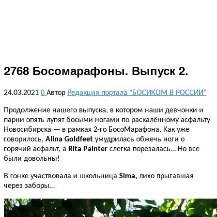
2768 Босомарафоны. Выпуск 2.
24.03.2021
0
Автор
Редакция портала "БОСИКОМ В РОССИИ"
Продолжение нашего выпуска, в котором наши девчонки и
парни опять лупят босыми ногами по раскалённому асфальту
Новосибирска — в рамках 2-го БосоМарафона. Как уже
говорилось,
Alina Goldfeet
умудрилась обжечь ноги о
горячий асфальт, а
Rita Painter
слегка порезалась… Но все
были довольны!
В гонке участвовала и школьница
Sima,
лихо прыгавшая
через заборы…