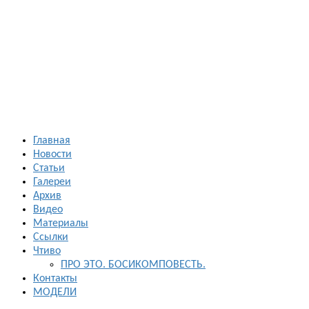
Босиком в
России
ходьба и бег
босиком —
закаливание
— фото
босоногих
Главная
Новости
Статьи
Галереи
Архив
Видео
Материалы
Ссылки
Чтиво
ПРО ЭТО. БОСИКОМПОВЕСТЬ.
Контакты
МОДЕЛИ