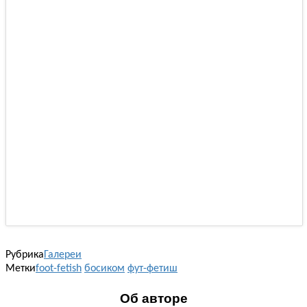
Рубрика
Галереи
Метки
foot-fetish
босиком
фут-фетиш
Об авторе