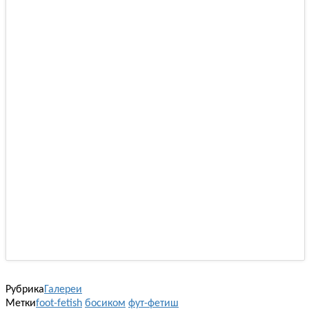
Рубрика
Галереи
Метки
foot-fetish
босиком
фут-фетиш