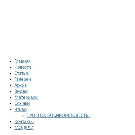
Босиком в
России
ходьба и бег
босиком —
закаливание
— фото
босоногих
Главная
Новости
Статьи
Галереи
Архив
Видео
Материалы
Ссылки
Чтиво
ПРО ЭТО. БОСИКОМПОВЕСТЬ.
Контакты
МОДЕЛИ