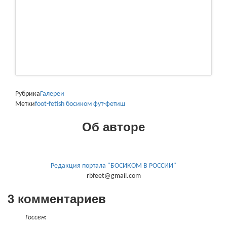
Рубрика
Галереи
Метки
foot-fetish
босиком
фут-фетиш
Об авторе
Редакция портала "БОСИКОМ В РОССИИ"
rbfeet@gmail.com
3 комментариев
Госсен
: