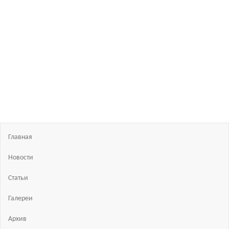
Босиком
в
России
ходьба
и бег
босиком
—
закаливание
—
фото
босоногих
Главная
Новости
Статьи
Галереи
Архив