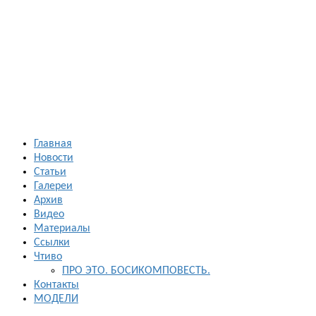
Босиком в
России
ходьба и бег
босиком —
закаливание
— фото
босоногих
Главная
Новости
Статьи
Галереи
Архив
Видео
Материалы
Ссылки
Чтиво
ПРО ЭТО. БОСИКОМПОВЕСТЬ.
Контакты
МОДЕЛИ