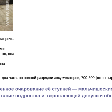
напрочь.
мое
тно, она
она
два часа, по полной разрядки аккумуляторов, 700-800 фото «сыр
овенное очарование её ступней — мальчишески
четание подростка и взрослеющей девушки об