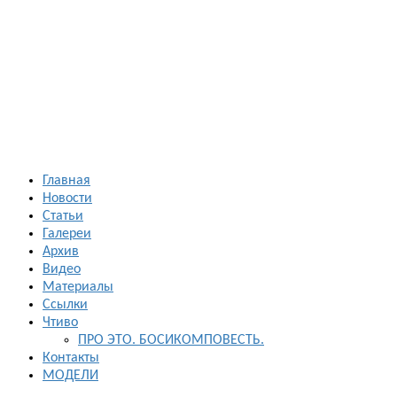
Босиком в
России
ходьба и бег
босиком —
закаливание
— фото
босоногих
Главная
Новости
Статьи
Галереи
Архив
Видео
Материалы
Ссылки
Чтиво
ПРО ЭТО. БОСИКОМПОВЕСТЬ.
Контакты
МОДЕЛИ