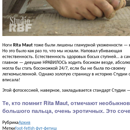
Ноги
Rita Maut
тоже были лишены гламурной ухоженности — 
Но это было как раз то, что мы искали. Наповал убивающая
естественность. Естественность здоровых босых ступней… а са
главное — девушке НРАВИЛОСЬ ходить босиком везде, абсолю
могла бы стать босоножкой 24/7, если бы не была по-своему
легкомысленной. Однако золотую страницу в историю Студии 
вписала!
Этой фотосессией, наверное, закладывается стандарт Студии — 
Те, кто помнит Rita Maut, отмечают необыкн
большого пальца, очень эротичных. Это со
Рубрика
Архив
Метки
foot-fetish
фут-фетиш