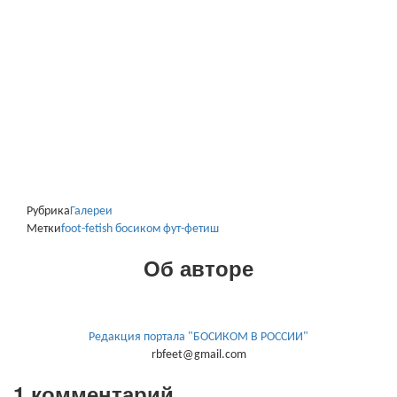
Рубрика
Галереи
Метки
foot-fetish
босиком
фут-фетиш
Об авторе
Редакция портала "БОСИКОМ В РОССИИ"
rbfeet@gmail.com
1 комментарий