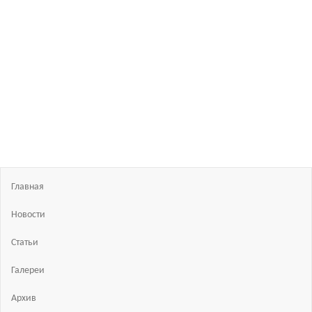
Босиком
в
России
ходьба
и бег
босиком
—
закаливание
—
фото
босоногих
Главная
Новости
Статьи
Галереи
Архив