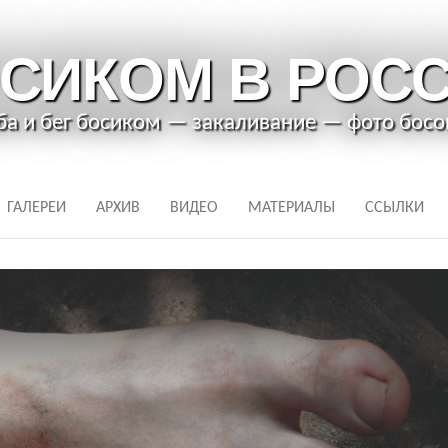
СИКОМ В РОС
ба и бег босиком — закаливание — фото босо
ГАЛЕРЕИ
АРХИВ
ВИДЕО
МАТЕРИАЛЫ
ССЫЛКИ