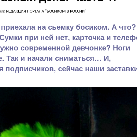
тор
РЕДАКЦИЯ ПОРТАЛА "БОСИКОМ В РОССИИ"
приехала на сьемку босиком. А что?
 Сумки при ней нет, карточка и теле
 нужно современной девчонке? Ноги
. Так и начали сниматься… И,
 подписчиков, сейчас наши заставк