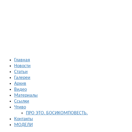
Босиком в
России
ходьба и бег
босиком —
закаливание
— фото
босоногих
Главная
Новости
Статьи
Галереи
Архив
Видео
Материалы
Ссылки
Чтиво
ПРО ЭТО. БОСИКОМПОВЕСТЬ.
Контакты
МОДЕЛИ