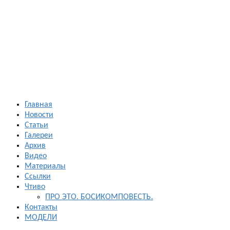
Босиком в
России
ходьба и бег
босиком —
закаливание
— фото
босоногих
Главная
Новости
Статьи
Галереи
Архив
Видео
Материалы
Ссылки
Чтиво
ПРО ЭТО. БОСИКОМПОВЕСТЬ.
Контакты
МОДЕЛИ