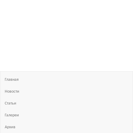
Босиком
в
России
ходьба
и бег
босиком
—
закаливание
—
фото
босоногих
Главная
Новости
Статьи
Галереи
Архив