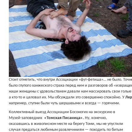
Стоит отметить, что внутри Ассоциации «фут-фетиша»… не было. Точн
было глупого ханжеского страха перед ним и разговоров об «извраще
наши женщины с удовольствием давали нам массировать свои голые 
а кто-то и целовал их. Мы обсуждали это совершенно спокойно. У
Лер
например, ступни были чуть шершавыми и всегда — горячими.
Коллективный выезд Ассоциации Босоногих на экскурсию в
Музей-заповедник
«Томская Писаница».
Ну, конечно,
оказавшись в живописном месте на берегу Томи, мы не упустили
случая предаться любимым развлечнниям — походить по битым