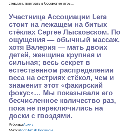
стёклам, поиграть в босоногие игры…
Участница Ассоциации Lera
стоит на лежащем на битых
стёклах Сергее Лысковском. По
ощущения — обычный массаж,
хотя Валерия — мать двоих
детей, женщина крупная и
сильная; весь секрет в
естественном распределении
веса на остриях стёкол, чем и
знаменит этот «факирский
фокус»… Мы показывали его
бесчисленное количество раз,
пока не переключились на
доски с гвоздями.
Рубрика
Архив
Метки
foot-fetish
босиком