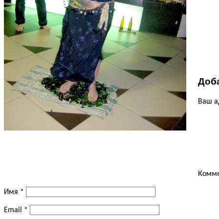
Доб
Ваш а
Комм
Имя
*
Email
*