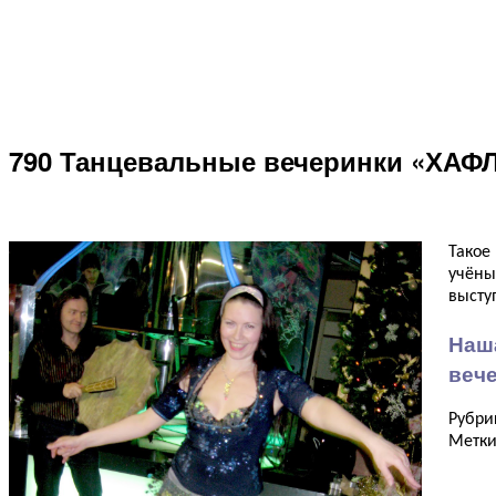
790 Танцевальные вечеринки «ХАФЛА
Такое
учёны
высту
Наша
вече
Рубри
Метк