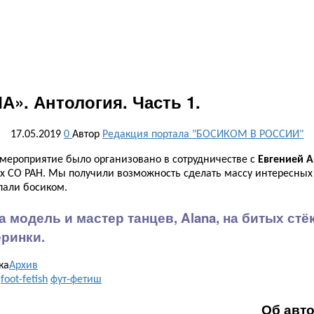
». Антология. Часть 1.
17.05.2019
0
Автор
Редакция портала "БОСИКОМ В РОССИИ"
 мероприятие было организовано в сотрудничестве с
Евгенией 
х СО РАН. Мы получили возможность сделать массу интересных 
пали босиком.
 модель и мастер танцев, Alana, на битых ст
ринки.
ка
Архив
и
foot-fetish
фут-фетиш
Об авт