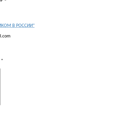
СИКОМ В РОССИИ"
l.com
ы
*