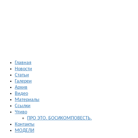
Босиком в
России
ходьба и бег
босиком —
закаливание
— фото
босоногих
Главная
Новости
Статьи
Галереи
Архив
Видео
Материалы
Ссылки
Чтиво
ПРО ЭТО. БОСИКОМПОВЕСТЬ.
Контакты
МОДЕЛИ