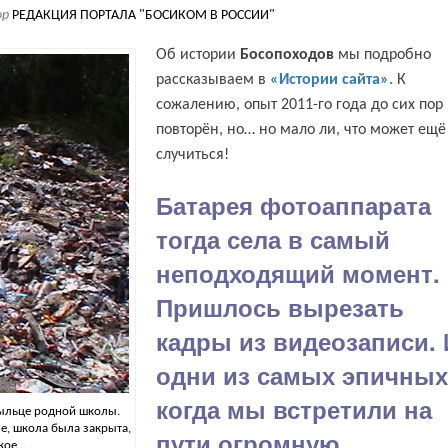
ор
РЕДАКЦИЯ ПОРТАЛА "БОСИКОМ В РОССИИ"
Об истории
Босопоходов
мы подробно
рассказываем в
«Истории сайта».
К
сожалению, опыт 2011-го года до сих пор
повторён, но… но мало ли, что может ещё
случиться!
Батарея фотоаппарата
тогда села в самый
неподходящий момент.
Пришлось вырезать
кадры из видеозаписи. 
одни из самых эпичны
когда мы встретили на
рыльце родной школы.
ые, школа была закрыта,
пути огромную
ское…