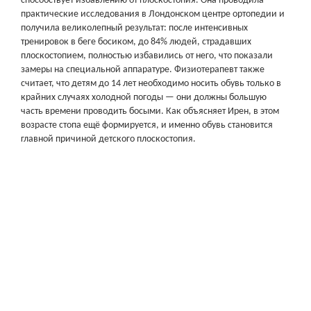
способствует избавлению от плоскостопия. Она проводила
практические исследования в Лондонском центре ортопедии и
получила великолепный результат: после интенсивных
тренировок в беге босиком, до 84% людей, страдавших
плоскостопием, полностью избавились от него, что показали
замеры на специальной аппаратуре. Физиотерапевт также
считает, что детям до 14 лет необходимо носить обувь только в
крайних случаях холодной погоды — они должны большую
часть времени проводить босыми. Как объясняет Ирен, в этом
возрасте стопа ещё формируется, и именно обувь становится
главной причиной детского плоскостопия.