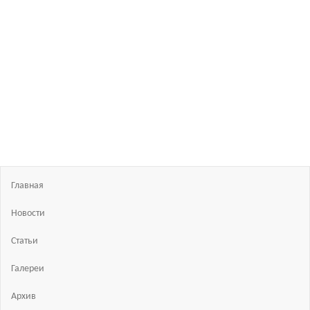
Босиком
в
России
ходьба
и бег
босиком
—
закаливание
—
фото
босоногих
Главная
Новости
Статьи
Галереи
Архив