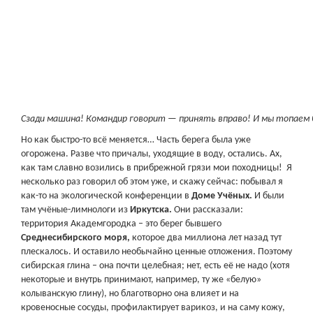
Сзади машина! Командир говорит — принять вправо! И мы топаем
Но как быстро-то всё меняется… Часть берега была уже
огорожена. Разве что причалы, уходящие в воду, остались. Ах,
как там славно возились в прибрежной грязи мои походницы! Я
несколько раз говорил об этом уже, и скажу сейчас: побывал я
как-то на экологической конференции в
Доме Учёных.
И были
там учёные-лимнологи из
Иркутска.
Они рассказали:
территория Академгородка – это берег бывшего
Среднесибирского моря,
которое два миллиона лет назад тут
плескалось. И оставило необычайно ценные отложения. Поэтому
сибирская глина – она почти целебная; нет, есть её не надо (хотя
некоторые и внутрь принимают, например, ту же «белую»
колыванскую глину), но благотворно она влияет и на
кровеносные сосуды, профилактирует варикоз, и на саму кожу,