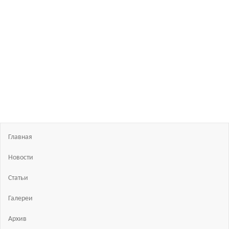
Босиком
в
России
ходьба
и бег
босиком
—
закаливание
—
фото
босоногих
Главная
Новости
Статьи
Галереи
Архив