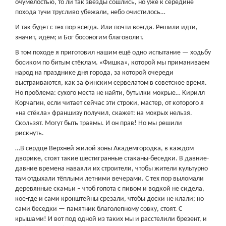
очумелостью, то ли так звёзды сошлись, но уже к середине
похода тучи трусливо убежали, небо очистилось…
И так будет с тех пор всегда. Или почти всегда. Решили идти,
значит, идём; и Бог босоногим благоволит.
В том походе я приготовил нашим ещё одно испытание — ходьбу
босиком по битым стёклам. «Фишка», которой мы приманиваем
народ на празднике дня города, за которой очереди
выстраиваются, как за финским сервелатом в советское время.
Но проблема: сухого места не найти, бутылки мокрые… Кирилл
Корчагин, если читает сейчас эти строки, мастер, от которого я
«на стёкла» франшизу получил, скажет: на мокрых нельзя.
Скользят. Могут быть травмы. И он прав! Но мы решили
рискнуть.
…В сердце Верхней жилой зоны Академгородка, в каждом
дворике, стоят такие шестигранные стаканы-беседки. В давние-
давние времена наваяли их строители, чтобы жители культурно
там отдыхали тёплыми летними вечерами. С тех пор выломали
деревянные скамьи – чтоб гопота с пивом и водкой не сидела,
кое-где и сами кронштейны срезали, чтобы доски не клали; но
сами беседки — памятник благолепному совку, стоят. С
крышами! И вот под одной из таких мы и расстелили брезент, и