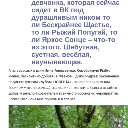
девчонка, которая сейчас
сидит в ВК под
дурашливым ником то
ли Бескрайнее Щастье,
то ли Рыжий Попугай, то
ли Яркое Сонце – что-то
из этого. Шебутная,
суетная, весёлая,
неунывающая.
А из взрослых я взял
Инну Алексеенко, Серебряную Рыбу.
Умная, бесконечно добрая, а главное – дико мудрая; закалённая
пединститутским
клубом «ЮВЕНТА»,
наш человек (что там
босиком – пустяков-то…), эта великая женщина была и остаётся
добрым ангелом-хранителем всех чисто босоногих мероприятий.
Согласилась она мне помочь и в тот раз.