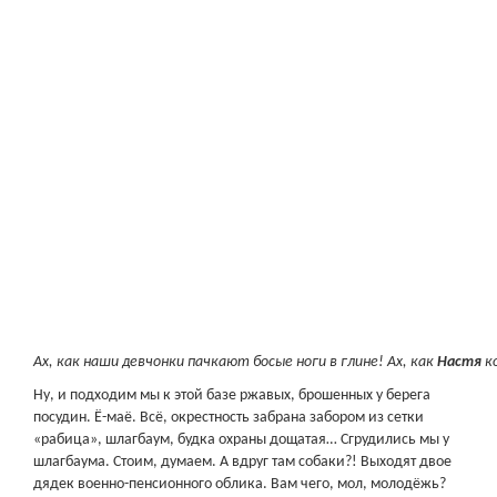
Ах, как наши девчонки пачкают босые ноги в глине! Ах, как
Настя
к
Ну, и подходим мы к этой базе ржавых, брошенных у берега
посудин. Ё-маё. Всё, окрестность забрана забором из сетки
«рабица», шлагбаум, будка охраны дощатая… Сгрудились мы у
шлагбаума. Стоим, думаем. А вдруг там собаки?! Выходят двое
дядек военно-пенсионного облика. Вам чего, мол, молодёжь?