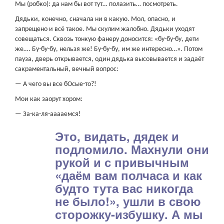
Мы (робко): да нам бы вот тут… полазить… посмотреть.
Дядьки, конечно, сначала ни в какую. Мол, опасно, и
запрещено и всё такое. Мы скулим жалобно. Дядьки уходят
совещаться. Сквозь тонкую фанеру доносится: «бу-бу-бу, дети
же…. Бу-бу-бу, нельзя же! Бу-бу-бу, им же интересно…». Потом
пауза, дверь открывается, один дядька высовывается и задаёт
сакраментальный, вечный вопрос:
— А чего вы все бОсые-то?!
Мои как заорут хором:
— За-ка-ля-ааааемся!
Это, видать, дядек и
подломило. Махнули они
рукой и с привычным
«даём вам полчаса и как
будто тута вас никогда
не было!», ушли в свою
сторожку-избушку. А мы