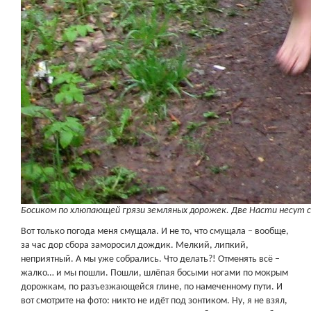
Босиком по хлюпающей грязи земляных дорожек. Две Насти несут св
Вот только погода меня смущала. И не то, что смущала – вообще,
за час дор сбора заморосил дождик. Мелкий, липкий,
неприятный. А мы уже собрались. Что делать?! Отменять всё –
жалко… и мы пошли. Пошли, шлёпая босыми ногами по мокрым
дорожкам, по разъезжающейся глине, по намеченному пути. И
вот смотрите на фото: никто не идёт под зонтиком. Ну, я не взял,