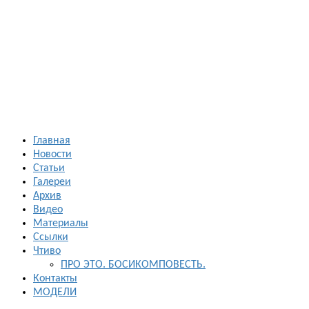
Босиком в
России
ходьба и бег
босиком —
закаливание
— фото
босоногих
Главная
Новости
Статьи
Галереи
Архив
Видео
Материалы
Ссылки
Чтиво
ПРО ЭТО. БОСИКОМПОВЕСТЬ.
Контакты
МОДЕЛИ