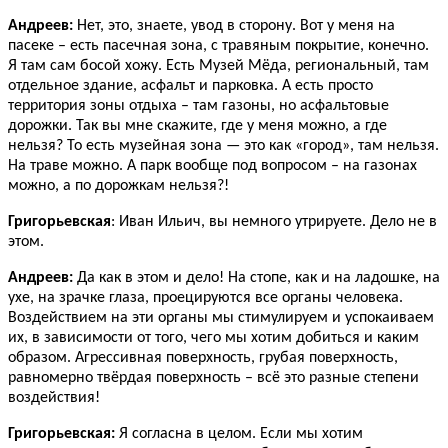
Андреев:
Нет, это, знаете, увод в сторону. Вот у меня на
пасеке – есть пасечная зона, с травяным покрытие, конечно.
Я там сам босой хожу. Есть Музей Мёда, региональный, там
отдельное здание, асфальт и парковка. А есть просто
территория зоны отдыха – там газоны, но асфальтовые
дорожки. Так вы мне скажите, где у меня можно, а где
нельзя? То есть музейная зона — это как «город», там нельзя.
На траве можно. А парк вообще под вопросом – на газонах
можно, а по дорожкам нельзя?!
Григорьевская
: Иван Ильич, вы немного утрируете. Дело не в
этом.
Андреев:
Да как в этом и дело! На стопе, как и на ладошке, на
ухе, на зрачке глаза, проецируются все органы человека.
Воздействием на эти органы мы стимулируем и успокаиваем
их, в зависимости от того, чего мы хотим добиться и каким
образом. Агрессивная поверхность, грубая поверхность,
равномерно твёрдая поверхность – всё это разные степени
воздействия!
Григорьевская:
Я согласна в целом. Если мы хотим