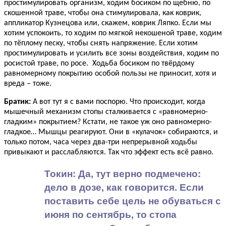
простимулировать организм, ходим босиком по щебню, по
скошенной траве, чтобы она стимулировала, как коврик,
аппликатор Кузнецова или, скажем, коврик Ляпко. Если мы
хотим успокоить, то ходим по мягкой некошеной траве, ходим
по тёплому песку, чтобы снять напряжение. Если хотим
простимулировать и усилить все зоны воздействия, ходим по
росистой траве, по росе. Ходьба босиком по твёрдому
равномерному покрытию особой пользы не приносит, хотя и
вреда – тоже.
Братик:
А вот тут я с вами поспорю. Что происходит, когда
мышечный механизм стопы сталкивается с «равномерно-
гладким» покрытием? Кстати, не такое уж оно равномерно-
гладкое… Мышцы реагируют. Они в «кулачок» собираются, и
только потом, часа через два-три непрерывной ходьбы
привыкают и расслабляются. Так что эффект есть всё равно.
Токин:
Да, тут верно подмечено:
дело в дозе, как говорится. Если
поставить себе цель не обуваться с
июня по сентябрь, то стопа