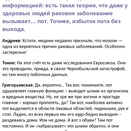
информацией: есть такая теория, что даже у
здоровых людей раковое заболевание
вызывает… пот. Точнее, избыток пота без
выхода.
Андреев:
Кстати, медики недавно признали, что мозоли —
одна из вероятных причин раковых заболеваний. Особенно
застерелые!
Токин:
На этот счёт есть даже исследования Евросоюза. Они
это проводили, правда, в связи Чернобыльской катастрофой,
но там много побочных данных.
Григорьевская:
Да, вероятно… Так вот, понимаете, пот
одушевляет главную функцию – выводит шлаки из организма
и вредные вещества. Ну, не зря же при ангине и простуде
главное – хорошо пропотеть, да? Так вот, наиболее активно
пот выделяется в области паховых областей, подмышек, рук и
стоп. Ладно, из всех первых мы его худо-бедно выводим –
раздеваясь дома. Или не дома. А вот з обуви? Там пот
постоянно. И он «забрасывает» эти шлаки обратно, и они