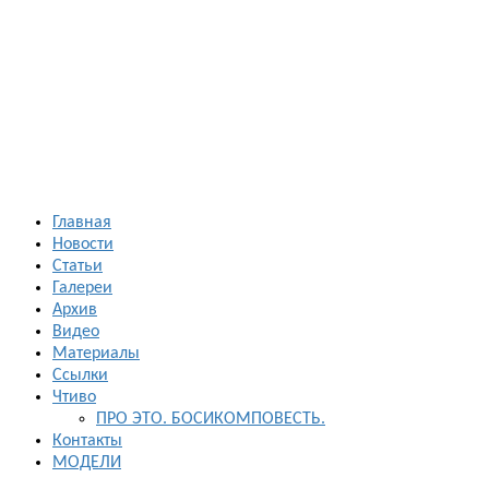
Босиком в
России
ходьба и бег
босиком —
закаливание
— фото
босоногих
Главная
Новости
Статьи
Галереи
Архив
Видео
Материалы
Ссылки
Чтиво
ПРО ЭТО. БОСИКОМПОВЕСТЬ.
Контакты
МОДЕЛИ