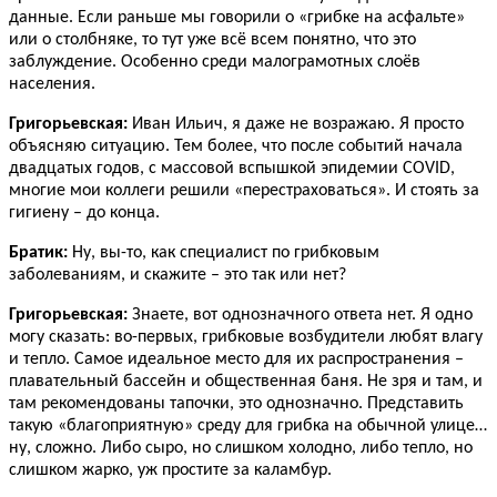
данные. Если раньше мы говорили о «грибке на асфальте»
или о столбняке, то тут уже всё всем понятно, что это
заблуждение. Особенно среди малограмотных слоёв
населения.
Григорьевская:
Иван Ильич, я даже не возражаю. Я просто
объясняю ситуацию. Тем более, что после событий начала
двадцатых годов, с массовой вспышкой эпидемии COVID,
многие мои коллеги решили «перестраховаться». И стоять за
гигиену – до конца.
Братик:
Ну, вы-то, как специалист по грибковым
заболеваниям, и скажите – это так или нет?
Григорьевская:
Знаете, вот однозначного ответа нет. Я одно
могу сказать: во-первых, грибковые возбудители любят влагу
и тепло. Самое идеальное место для их распространения –
плавательный бассейн и общественная баня. Не зря и там, и
там рекомендованы тапочки, это однозначно. Представить
такую «благоприятную» среду для грибка на обычной улице…
ну, сложно. Либо сыро, но слишком холодно, либо тепло, но
слишком жарко, уж простите за каламбур.