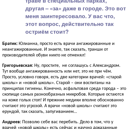
траве в специальных парках,
другая – «за» даже в городе. Это вот
меня заинтересовало. У вас что,
этот вопрос, действительно так
остриём стоит?
Братик:
Юлианна, просто есть врачи ангажированные и
неангажированные. И знаете, так сказать, транши от
производителей обуви никто не отменял!
Григорьевская:
Ну, простите, не соглашусь с Александром.
Тут вообще ангажированность или нет, это не при чём.
Просто, условно говоря, есть две категории врачей: «старой
школы» и «новой школы». Старой – они воспитаны на
принципах гигиены. Конечно, асфальтовая среда города – это
скопище самых разнообразных микробов. Которые остаются
на коже голых стоп! И прежние медики вполне обоснованно
считают это угрозой. А врачи «новой школы» считают это
ерундой, так сказать, запугиванием…
Андреев:
Позволю себе вас перебить. Дело в том, что у
врачей «новой школы» есть сейчас и научно доказанные