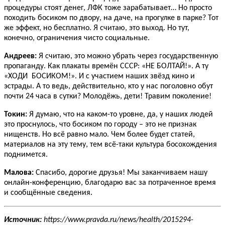
процедуры стоят денег, ЛФК тоже зарабатывает… Но просто
походить босиком по двору, на даче, на прогулке в парке? Тот
же эффект, но бесплатно. Я считаю, это выход. Но тут,
конечно, ограничения чисто социальные.
Андреев:
Я считаю, это можно убрать через государственную
пропаганду. Как плакаты времён СССР: «НЕ БОЛТАЙ!». А ту
«ХОДИ БОСИКОМ!». И с участием наших звёзд кино и
эстрады. А то ведь, действительно, кто у нас поголовно обут
почти 24 часа в сутки? Молодёжь, дети! Травим поколение!
Токин:
Я думаю, что на каком-то уровне, да, у наших людей
это проснулось, что босиком по городу – это не признак
нищенств. Но всё равно мало. Чем более будет статей,
материалов на эту тему, тем всё-таки культура босохождения
поднимется.
Малова:
Спасибо, дорогие друзья! Мы заканчиваем нашу
онлайн-конференцию, благодарю вас за потраченное время
и сообщённые сведения.
Источник:
https://www.pravda.ru/news/health/2015294-