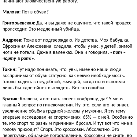
начинают злокачественную работу.
Малова:
Пот в обуви?
Григорьевская:
Да, и вы даже не ощутите, что такой процесс
происходит. Это медленный убийца.
Андреев:
Тоже вот подтверждаю. Из детства. Моя бабушка,
Ефросиния Алексеевна, следила, чтобы у нас, у детей, зимой
ноги не потели. Даже в валенках. Она и говорила:
«пот –
чорту в рот!».
Токин:
Тут надо понимать, что, увы, именно наши люди
воспринимают обувь статусно, как некую необходимость.
Готовы ходить в неудобной, жмущей, когда ноги вспотели –
лишь бы «достойно» выглядеть. Вот это ошибка.
Братик:
Коллеги, я вот пять копеек подброшу, да? У меня
главный вопрос по гинекомастии. Ну, это, если кто не знает,
увеличение объёма грудной железы у мужчин. Я эту тему
впервые исследовал на спортсменах. 65% — с ней. Особенно
те, кто спорт по разным причинам бросил. И тут вот что мне в
голову приходит? Спорт. Это кроссовки. Абсолютно. Это
перегрузки, обильное потоотделение, Кроссовки не снять, во