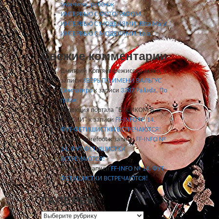
мужчина, ребёнок
ИНТЕРВЬЮ С ФОТОГРАФОМ.
ИНТЕРВЬЮ С МОДЕЛЯМИ. Rita Maut.
ИНТЕРВЬЮ С МОДЕЛЯМИ. Lola.
Свежие комментарии
Дмитрий Коптяев(режиссер актер)
к
записи
ЗВЕРЬ ПО ИМЕНИ ВАЛЬГУС
Симпатиро
к записи
3387 Pallada. По
грязи!
Редакция портала "БОСИКОМ В
РОССИИ"
к записи
FF-INFO № 14.
ФУТ-ФЕТИШИСТКИ ВСТРЕЧАЮТСЯ!
Forever Barefoot
к записи
FF-INFO №
14. ФУТ-ФЕТИШИСТКИ
ВСТРЕЧАЮТСЯ!
Лена В.
к записи
FF-INFO № 14. ФУТ-
ФЕТИШИСТКИ ВСТРЕЧАЮТСЯ!
ГАЛЕРЕИ
ГАЛЕРЕИ