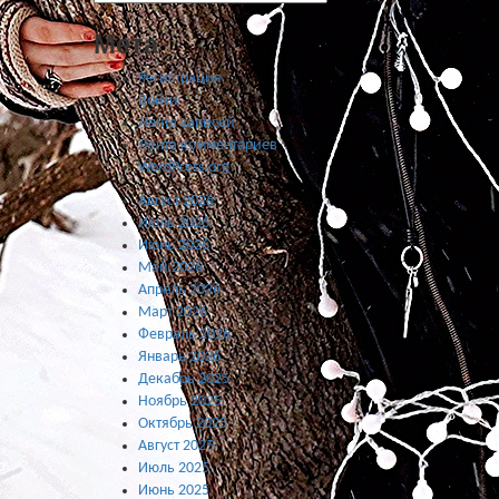
Мета
Регистрация
Войти
Лента записей
Лента комментариев
WordPress.org
Август 2026
Июль 2026
Июнь 2026
Май 2026
Апрель 2026
Март 2026
Февраль 2026
Январь 2026
Декабрь 2025
Ноябрь 2025
Октябрь 2025
Август 2025
Июль 2025
Июнь 2025