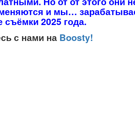
атными. Но от от этого они н
а меняются и мы… зарабатыва
 съёмки 2025 года.
сь с нами на
Boosty!