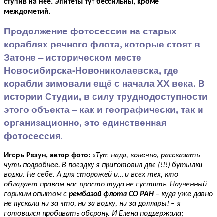
ступив на неё. Эпитеты тут бессильны, кроме
междометий.
Продолжение фотосессии на старых
кораблях речного флота, которые стоят в
Затоне – историческом месте
Новосибирска-Новониколаевска, где
корабли зимовали ещё с начала ХХ века. В
истории Студии, в силу труднодоступности
этого объекта – как и географически, так и
организационно, это единственная
фотосессия.
Игорь Резун, автор фото:
«Тут надо, конечно, рассказать
чуть подробнее. В поездку я приготовил две (!!!) бутылки
водки. Не себе. А для сторожей и… и всех тех, кто
обладает правом нас просто туда не пустить. Наученный
горьким опытом с
рембазой флота СО РАН
– куда уже давно
не пускали ни за что, ни за водку, ни за доллары! – я
готовился пробивать оборону. И Елена поддержала;