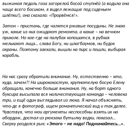
выжимая педаль газа загорелой босой ступнёй (а водила она
чаще всего босиком, я видел лежащие под сиденьем
шлёпки!), она сказала: «Прорвёмся!».
Затон – пристань, где чалятся ржавые посудины. Не знаю
уж, какие из них ожидают ремонта, а какие – на вечном
приколе. Но кое-где на палубах копошатся, в рубках
мелькают лица… слава Богу, ни шлагбаумов, ни будок
охраны. Поэтому заехали, вышли на пирс и пошли, выбирая
корабль.
На нас сразу обратили внимание. Ну, естественно – кто,
куда, зачем?! На ширококостую, крупнотелую босую Елену
обращали, конечно больше внимания. Ну, на борт одного
буксира высыпала вся наличествующая команда – человека
три, и ещё один выглядывал из люка. Я начал объяснять,
что-де я фотограф, ищем романтический вид и так далее.
Чувствуя, что мои аргументы неспособны взять их на
абордаж, достал из рюкзака бутылку водки, показал…
Сверху раздался рык:
«Этого – не надо! Поднимайтесь…».