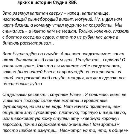
ярких в истории Студии RBF.
Это рявкнул капитан сверху – капец, капитанище,
настоящий рыжебородый викинг, могучий. Ну, и дал нам
карт-бланш, а команду угнал куда-то на хозработы. Мы
снимались – и никто нам не мешал. Только, конечно, глазели
с бортов соседних судов, а кто-то из рубки нас даже в
бинокль рассматривал…
Вот Елена идёт по палубе. А вы вот представьте: конец
июля. Расжаренный солнцем день. Палуба-то… горячая! О
очень как даже. Так что вы можете себе представить,
каково было нашей Елене непринуждённо позировать на
этой вот раскалённой палубе, ожидая, когда я сделаю все
положенные дубли.
Отдельный респект… ступням Елены. Я понимаю, меня не
услышат господа салонные эстеты и кроватные
футлаверы, но им и не надо. Нет ничего приятнее, чем
ощущать эту суховатую, плотную, горячую и шершавую,
или шероховатую кожу ступни; эту «хлебную корочку»
взрослой, почти сорокалетней женщины! Там эротизм
просто шибает изнутри… Несмотря на то, что, в общем-