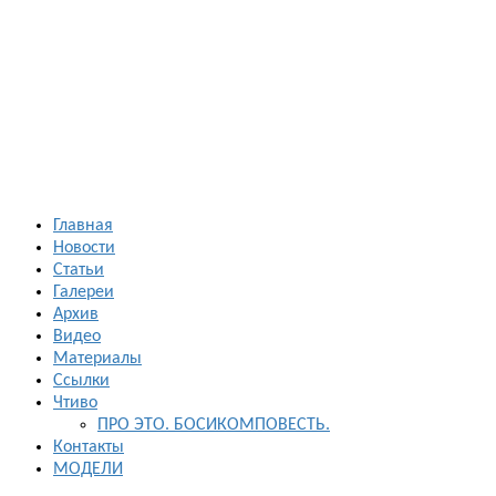
Босиком в
России
ходьба и бег
босиком —
закаливание
— фото
босоногих
Главная
Новости
Статьи
Галереи
Архив
Видео
Материалы
Ссылки
Чтиво
ПРО ЭТО. БОСИКОМПОВЕСТЬ.
Контакты
МОДЕЛИ