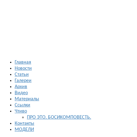
Босиком в
России
ходьба и бег
босиком —
закаливание
— фото
босоногих
Главная
Новости
Статьи
Галереи
Архив
Видео
Материалы
Ссылки
Чтиво
ПРО ЭТО. БОСИКОМПОВЕСТЬ.
Контакты
МОДЕЛИ