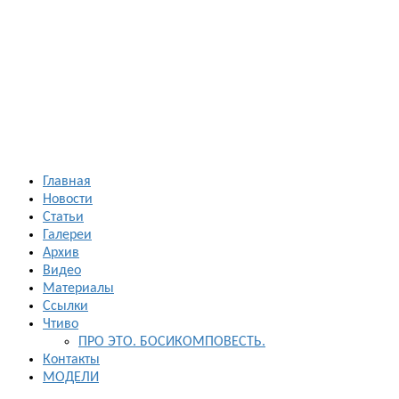
Босиком в
России
ходьба и бег
босиком —
закаливание
— фото
босоногих
Главная
Новости
Статьи
Галереи
Архив
Видео
Материалы
Ссылки
Чтиво
ПРО ЭТО. БОСИКОМПОВЕСТЬ.
Контакты
МОДЕЛИ