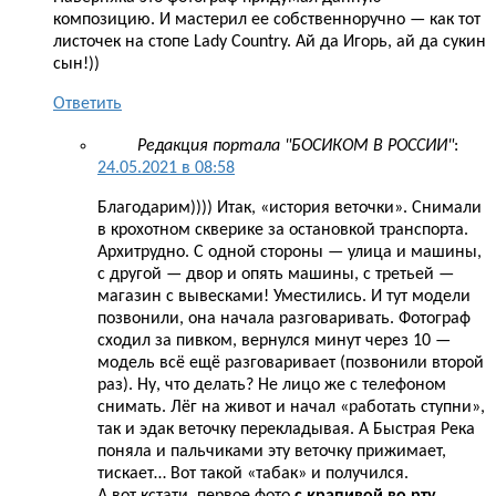
композицию. И мастерил ее собственноручно — как тот
листочек на стопе Lady Country. Ай да Игорь, ай да сукин
сын!))
Ответить
Редакция портала "БОСИКОМ В РОССИИ"
:
24.05.2021 в 08:58
Благодарим)))) Итак, «история веточки». Снимали
в крохотном скверике за остановкой транспорта.
Архитрудно. С одной стороны — улица и машины,
с другой — двор и опять машины, с третьей —
магазин с вывесками! Уместились. И тут модели
позвонили, она начала разговаривать. Фотограф
сходил за пивком, вернулся минут через 10 —
модель всё ещё разговаривает (позвонили второй
раз). Ну, что делать? Не лицо же с телефоном
снимать. Лёг на живот и начал «работать ступни»,
так и эдак веточку перекладывая. А Быстрая Река
поняла и пальчиками эту веточку прижимает,
тискает… Вот такой «табак» и получился.