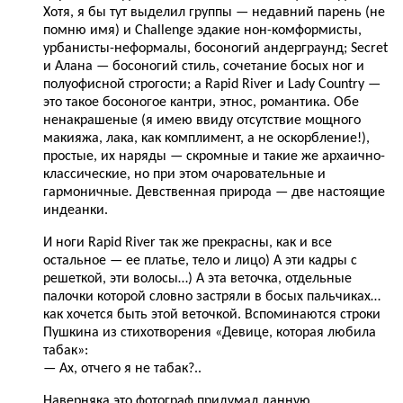
Хотя, я бы тут выделил группы — недавний парень (не
помню имя) и Challenge эдакие нон-комформисты,
урбанисты-неформалы, босоногий андерграунд; Secret
и Алана — босоногий стиль, сочетание босых ног и
полуофисной строгости; а Rapid River и Lady Country —
это такое босоногое кантри, этнос, романтика. Обе
ненакрашеные (я имею ввиду отсутствие мощного
макияжа, лака, как комплимент, а не оскорбление!),
простые, их наряды — скромные и такие же архаично-
классические, но при этом очаровательные и
гармоничные. Девственная природа — две настоящие
индеанки.
И ноги Rapid River так же прекрасны, как и все
остальное — ее платье, тело и лицо) А эти кадры с
решеткой, эти волосы…) А эта веточка, отдельные
палочки которой словно застряли в босых пальчиках…
как хочется быть этой веточкой. Вспоминаются строки
Пушкина из стихотворения «Девице, которая любила
табак»:
— Ах, отчего я не табак?..
Наверняка это фотограф придумал данную