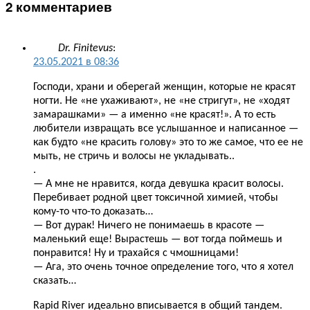
2 комментариев
Dr. Finitevus
:
23.05.2021 в 08:36
Господи, храни и оберегай женщин, которые не красят
ногти. Не «не ухаживают», не «не стригут», не «ходят
замарашками» — а именно «не красят!». А то есть
любители извращать все услышанное и написанное —
как будто «не красить голову» это то же самое, что ее не
мыть, не стричь и волосы не укладывать..
.
— А мне не нравится, когда девушка красит волосы.
Перебивает родной цвет токсичной химией, чтобы
кому-то что-то доказать…
— Вот дурак! Ничего не понимаешь в красоте —
маленький еще! Вырастешь — вот тогда поймешь и
понравится! Ну и трахайся с чмошницами!
— Ага, это очень точное определение того, что я хотел
сказать…
Rapid River идеально вписывается в общий тандем.