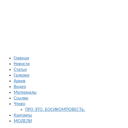
Босиком в
России
ходьба и бег
босиком —
закаливание
— фото
босоногих
Главная
Новости
Статьи
Галереи
Архив
Видео
Материалы
Ссылки
Чтиво
ПРО ЭТО. БОСИКОМПОВЕСТЬ.
Контакты
МОДЕЛИ