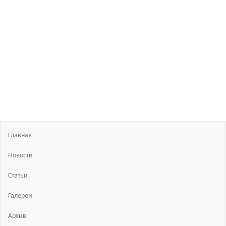
Босиком
в
России
ходьба
и бег
босиком
—
закаливание
—
фото
босоногих
Главная
Новости
Статьи
Галереи
Архив