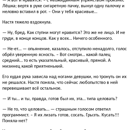
— А вот и нравятся! – с неожиданным упрямством произнёс
Лёшка; вертя в руке сигаретную пачку, вынул одну палочку и
неловко вставил в рот. – Они у тебя красивые…
Настя тяжело вздохнула.
— Ну, бред. Как ступни могут нравится? Это же не лицо. И не
груди, в конце концов. Как у всех… Ничего особенного.
— Не-ет… — опьянение, казалось, отступило ненадолго, голос
обрёл уверенную ясность. – Вот смотри… какой палец
средний… то есть указательный, красивый, прямой. А
мизинец какой приятненький.
Его худая рука зависла над ногами девушки, но тронуть он их
не решался. Настя поняла, что сейчас любопытство в ней
перевешивает всё остальное.
— И ты… и ты, правда, готов был их, эта… типа целовать?
— Не то, что целовать… — страшным голосом ответил
программист. – Я их лизать готов, сосать. Грызть. Кусать!!!
Поняла-нет?