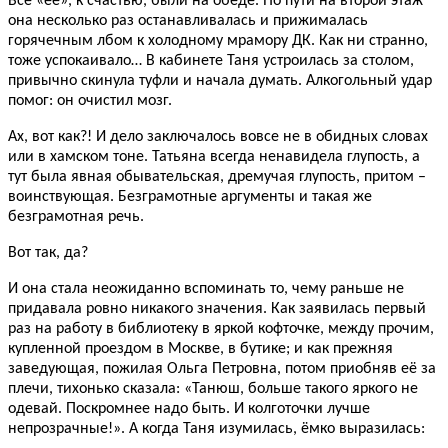
Все «её», к счастью, были на обеде. По пути на второй этаж
она несколько раз останавливалась и прижималась
горячечным лбом к холодному мрамору ДК. Как ни странно,
тоже успокаивало… В кабинете Таня устроилась за столом,
привычно скинула туфли и начала думать. Алкогольный удар
помог: он очистил мозг.
Ах, вот как?! И дело заключалось вовсе не в обидных словах
или в хамском тоне. Татьяна всегда ненавидела глупость, а
тут была явная обывательская, дремучая глупость, притом –
воинствующая. Безграмотные аргументы и такая же
безграмотная речь.
Вот так, да?
И она стала неожиданно вспоминать то, чему раньше не
придавала ровно никакого значения. Как заявилась первый
раз на работу в библиотеку в яркой кофточке, между прочим,
купленной проездом в Москве, в бутике; и как прежняя
заведующая, пожилая Ольга Петровна, потом приобняв её за
плечи, тихонько сказала: «Танюш, больше такого яркого не
одевай. Поскромнее надо быть. И колготочки лучше
непрозрачные!». А когда Таня изумилась, ёмко выразилась: