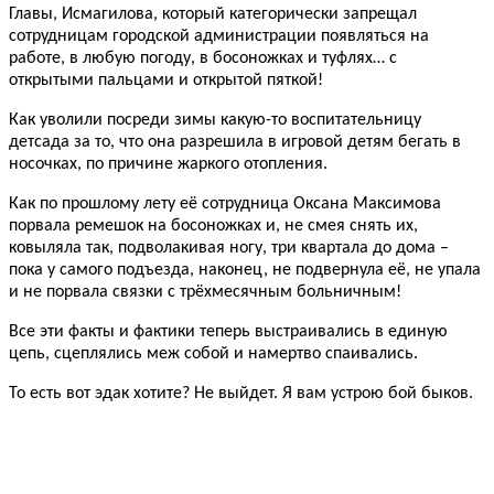
Главы, Исмагилова, который категорически запрещал
сотрудницам городской администрации появляться на
работе, в любую погоду, в босоножках и туфлях… с
открытыми пальцами и открытой пяткой!
Как уволили посреди зимы какую-то воспитательницу
детсада за то, что она разрешила в игровой детям бегать в
носочках, по причине жаркого отопления.
Как по прошлому лету её сотрудница Оксана Максимова
порвала ремешок на босоножках и, не смея снять их,
ковыляла так, подволакивая ногу, три квартала до дома –
пока у самого подъезда, наконец, не подвернула её, не упала
и не порвала связки с трёхмесячным больничным!
Все эти факты и фактики теперь выстраивались в единую
цепь, сцеплялись меж собой и намертво спаивались.
То есть вот эдак хотите? Не выйдет. Я вам устрою бой быков.