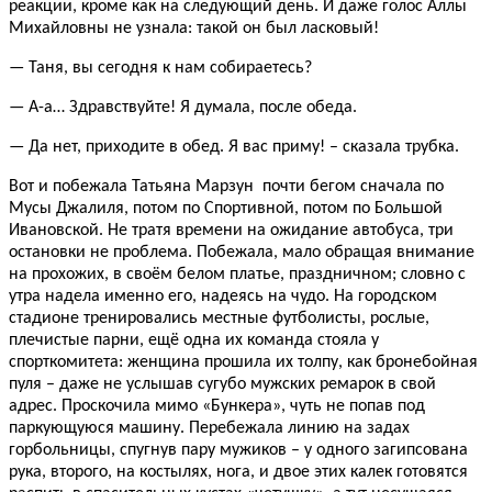
реакции, кроме как на следующий день. И даже голос Аллы
Михайловны не узнала: такой он был ласковый!
— Таня, вы сегодня к нам собираетесь?
— А-а… Здравствуйте! Я думала, после обеда.
— Да нет, приходите в обед. Я вас приму! – сказала трубка.
Вот и побежала Татьяна Марзун почти бегом сначала по
Мусы Джалиля, потом по Спортивной, потом по Большой
Ивановской. Не тратя времени на ожидание автобуса, три
остановки не проблема. Побежала, мало обращая внимание
на прохожих, в своём белом платье, праздничном; словно с
утра надела именно его, надеясь на чудо. На городском
стадионе тренировались местные футболисты, рослые,
плечистые парни, ещё одна их команда стояла у
спорткомитета: женщина прошила их толпу, как бронебойная
пуля – даже не услышав сугубо мужских ремарок в свой
адрес. Проскочила мимо «Бункера», чуть не попав под
паркующуюся машину. Перебежала линию на задах
горбольницы, спугнув пару мужиков – у одного загипсована
рука, второго, на костылях, нога, и двое этих калек готовятся