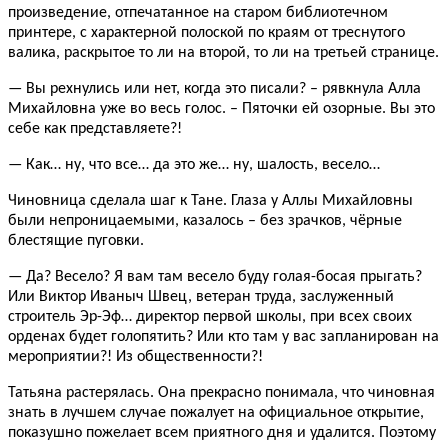
произведение, отпечатанное на старом библиотечном
принтере, с характерной полоской по краям от треснутого
валика, раскрытое то ли на второй, то ли на третьей странице.
— Вы рехнулись или нет, когда это писали? – рявкнула Алла
Михайловна уже во весь голос. – Пяточки ей озорные. Вы это
себе как представляете?!
— Как… ну, что все… да это же… ну, шалость, весело…
Чиновница сделала шаг к Тане. Глаза у Аллы Михайловны
были непроницаемыми, казалось – без зрачков, чёрные
блестящие пуговки.
— Да? Весело? Я вам там весело буду голая-босая прыгать?
Или Виктор Иваныч Швец, ветеран труда, заслуженный
строитель Эр-Эф… директор первой школы, при всех своих
орденах будет голопятить? Или кто там у вас запланирован на
мероприятии?! Из общественности?!
Татьяна растерялась. Она прекрасно понимала, что чиновная
знать в лучшем случае пожалует на официальное открытие,
показушно пожелает всем приятного дня и удалится. Поэтому