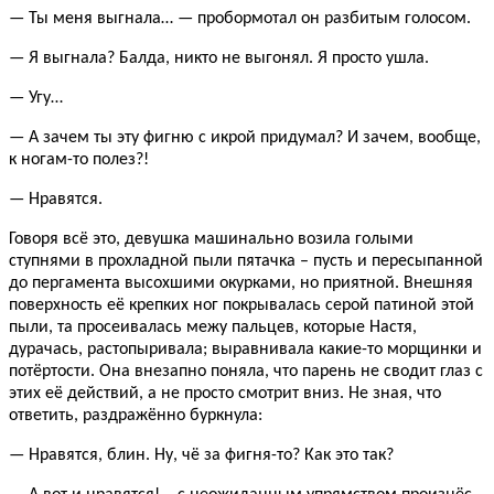
— Ты меня выгнала… — пробормотал он разбитым голосом.
— Я выгнала? Балда, никто не выгонял. Я просто ушла.
— Угу…
— А зачем ты эту фигню с икрой придумал? И зачем, вообще,
к ногам-то полез?!
— Нравятся.
Говоря всё это, девушка машинально возила голыми
ступнями в прохладной пыли пятачка – пусть и пересыпанной
до пергамента высохшими окурками, но приятной. Внешняя
поверхность её крепких ног покрывалась серой патиной этой
пыли, та просеивалась межу пальцев, которые Настя,
дурачась, растопыривала; выравнивала какие-то морщинки и
потёртости. Она внезапно поняла, что парень не сводит глаз с
этих её действий, а не просто смотрит вниз. Не зная, что
ответить, раздражённо буркнула:
— Нравятся, блин. Ну, чё за фигня-то? Как это так?