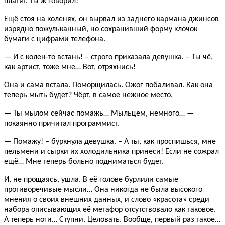
платят. Ты ж говорил!
Ещё стоя на коленях, он вырвал из заднего кармана джинсов
изрядно пожульканный, но сохранивший форму клочок
бумаги с цифрами телефона.
— И с колен-то встань! – строго приказала девушка. – Ты чё,
как артист, тоже мне… Вот, отряхнись!
Она и сама встала. Поморщилась. Ожог побаливал. Как она
теперь мыть будет? Чёрт, в самое нежное место.
— Ты мылом сейчас помажь… Мыльцем, немного… —
покаянно причитал программист.
— Помажу! – буркнула девушка. – А ты, как проспишься, мне
пельмени и сырки их холодильника принеси! Если не сожрал
ещё… Мне теперь больно подниматься будет.
И, не прощаясь, ушла. В её голове бурлили самые
противоречивые мысли… Она никогда не была высокого
мнения о своих внешних данных, и слово «красота» среди
набора описывающих её метафор отсутствовало как таковое.
А теперь ноги… Ступни. Целовать. Вообще, первый раз такое…