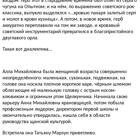
входом. Герб этот в стародавние времена был отлит из серого
чугуна на Опытном; и на нём, по выражению советского рок-
классика, выпукло выделялся «…кровью пахаря залитый серп
и молот в крови кузнеца». А потом, в новое время, герб
аккуратно переплавили на том же заводе, и кровавый
советский инструментарий превратился в благопристойного
двуглавого орла.
Такая вот диалектика…
Алла Михайловна была женщиной возраста совершенно
неопределённого: маленькая, сухонькая, подвижная, на
голове она носила плотное короткое каре, чёрным шлемом
облегающее её маленькую головку с острым носом-
клювиком и огромным ртом Щелкунчика. Начинала свою
карьеру Анна Михайловна крановщицей, потом побыла
профсоюзным лидером, директором первой школы и
окончательно утвердилась, нашла себя в области
руководства щанской культурой.
Встретила она Татьяну Марзун приветливо.