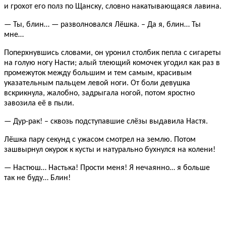
и грохот его полз по Щанску, словно накатывающаяся лавина.
— Ты, блин… — разволновался Лёшка. – Да я, блин… Ты
мне…
Поперхнувшись словами, он уронил столбик пепла с сигареты
на голую ногу Насти; алый тлеющий комочек угодил как раз в
промежуток между большим и тем самым, красивым
указательным пальцем левой ноги. От боли девушка
вскрикнула, жалобно, задрыгала ногой, потом яростно
завозила её в пыли.
— Дур-рак! – сквозь подступавшие слёзы выдавила Настя.
Лёшка пару секунд с ужасом смотрел на землю. Потом
зашвырнул окурок к кусты и натурально бухнулся на колени!
— Настюш… Настька! Прости меня! Я нечаянно… я больше
так не буду… Блин!