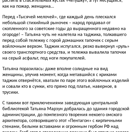
распить в спасительных кустах «четушку», а тут несущаяся,
как на пожар, женщина…
Перед «Тысячей мелочей», где каждый день плескался
небольшой стихийный рыночек – народ продавал от
скопленного за советские годы до выращенного недавно на
огороде! – Татьяна чуть не налетела на таджика, толкавшего
перед собой тележку с горой домашних тапочек с серым
войлочным верхом. Таджик испугался, резко вывернул «руль»
своего транспортного средства, и тележка вывалила тапочки
на серый асфальт, под ноги покупателей.
Татьяна поразилась: даже вполне солидные на вид
женщины, улучив момент, когда метавшийся с криками
таджик отвернётся, хватали по паре этого войлочных изделий
и совали кто в сумки, кто прямо под платье, наверное, в
трусики.
С такими вот приключениями заведующая центральной
библиотекой Татьяна Марзун добралась до здания городской
администрации, до помпезного творения некоего омского
архитектора, сотворившего этот «Пентагон» с кирпичными
стенами, белыми вставками и огромным гербом РФ над