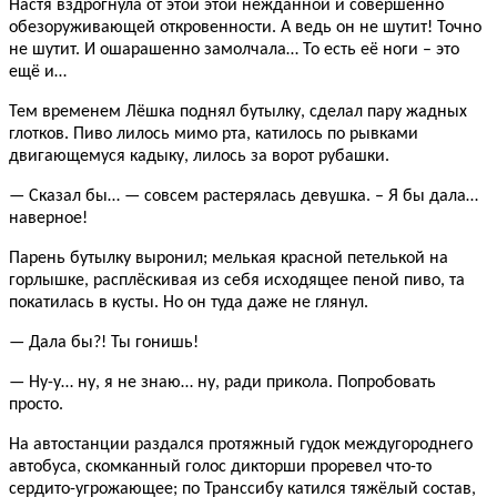
Настя вздрогнула от этой этой нежданной и совершенно
обезоруживающей откровенности. А ведь он не шутит! Точно
не шутит. И ошарашенно замолчала… То есть её ноги – это
ещё и…
Тем временем Лёшка поднял бутылку, сделал пару жадных
глотков. Пиво лилось мимо рта, катилось по рывками
двигающемуся кадыку, лилось за ворот рубашки.
— Сказал бы… — совсем растерялась девушка. – Я бы дала…
наверное!
Парень бутылку выронил; мелькая красной петелькой на
горлышке, расплёскивая из себя исходящее пеной пиво, та
покатилась в кусты. Но он туда даже не глянул.
— Дала бы?! Ты гонишь!
— Ну-у… ну, я не знаю… ну, ради прикола. Попробовать
просто.
На автостанции раздался протяжный гудок междугороднего
автобуса, скомканный голос дикторши проревел что-то
сердито-угрожающее; по Транссибу катился тяжёлый состав,