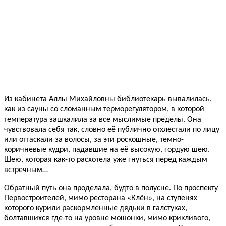
Из кабинета Аллы Михайловны библиотекарь вывалилась,
как из сауны со сломанным терморегулятором, в которой
температура зашкалила за все мыслимые пределы. Она
чувствовала себя так, словно её публично отхлестали по лицу
или оттаскали за волосы, за эти роскошные, темно-
коричневые кудри, падавшие на её высокую, гордую шею.
Шею, которая как-то расхотела уже гнуться перед каждым
встречным…
Обратный путь она проделала, будто в полусне. По проспекту
Первостроителей, мимо ресторана «Клён», на ступенях
которого курили раскормленные дядьки в галстуках,
болтавшихся где-то на уровне мошонки, мимо крикливого,