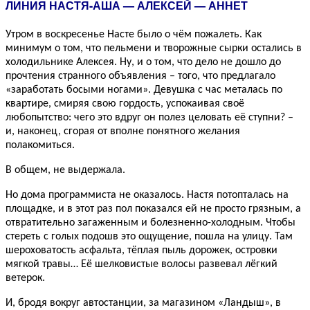
ЛИНИЯ НАСТЯ-АША — АЛЕКСЕЙ — АННЕТ
Утром в воскресенье Насте было о чём пожалеть. Как
минимум о том, что пельмени и творожные сырки остались в
холодильнике Алексея. Ну, и о том, что дело не дошло до
прочтения странного объявления – того, что предлагало
«заработать босыми ногами». Девушка с час металась по
квартире, смиряя свою гордость, успокаивая своё
любопытство: чего это вдруг он полез целовать её ступни? –
и, наконец, сгорая от вполне понятного желания
полакомиться.
В общем, не выдержала.
Но дома программиста не оказалось. Настя потопталась на
площадке, и в этот раз пол показался ей не просто грязным, а
отвратительно загаженным и болезненно-холодным. Чтобы
стереть с голых подошв это ощущение, пошла на улицу. Там
шероховатость асфальта, тёплая пыль дорожек, островки
мягкой травы… Её шелковистые волосы развевал лёгкий
ветерок.
И, бродя вокруг автостанции, за магазином «Ландыш», в