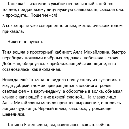
— Танечка! – изломав в улыбке непривычный к ней рот,
точнее, придав всему лицу нужную слащавость, сказала она.
– проходите… Пошепчемся!
А секретарше уже совершенно иным, металлическим тоном
приказала:
— Никого не пускать!
Таня вошла в просторный кабинет; Алла Михайловна, быстро
перебирая ножками в чёрных лодочках, побежала к столу.
Добежав, обернулась к приближающейся женщине, и та
остановилась, как вкопанная.
Никогда ещё Татьяна не видела наяву сцену из «ужастика» —
когда добрый гномик превращается в злобного тролля,
светлая фея – в каргу-ведьму, а оборотень в волка, обнажая
клыки с капающей с них вязкой слюной… На глазах лицо
Аллы Михайловны меняло прежнее выражение, становясь
лицом чудовища. Чёрный шлем, казалось, угрожающе
шевелился.
— Татьяна Евгеньевна, вы, извиняюсь, как это сейчас