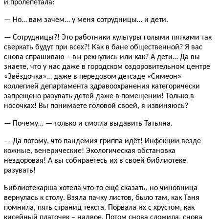
и пролепетала:
— Но… вам зачем… у меня сотрудницы… и дети.
— Сотрудницы?! Это работники культуры голыми пятками так
сверкать будут при всех?! Как в бане общественной? Я вас
снова спрашиваю – вы рехнулись или как? А дети… Да вы
знаете, что у нас даже в городском оздоровительном центре
«Звёздочка»… даже в передовом детсаде «Симеон»
коллегией департамента здравоохранения категорически
запрещено разувать детей даже в помещении! Только в
носочках! Вы понимаете головой своей, я извиняюсь?
— Почему… — только и смогла выдавить Татьяна.
— Да потому, что пандемия гриппа идёт! Инфекции везде
кожные, венерические! Экологическая обстановка
нездоровая! А вы собираетесь их в своей библиотеке
разувать!
Библиотекарша хотела что-то ещё сказать, но чиновница
вернулась к столу. Взяла пачку листов, было там, как Таня
помнила, пять страниц текста. Порвала их с хрустом, как
кисейный платочек – надвое. Потом снова сложила, снова