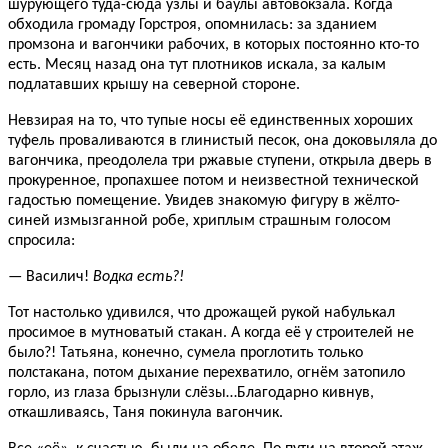
шурующего туда-сюда узлы и баулы автовокзала. Когда
обходила громаду Горстроя, опомнилась: за зданием
промзона и вагончики рабочих, в которых постоянно кто-то
есть. Месяц назад она тут плотников искала, за калым
подлатавших крышу на северной стороне.
Невзирая на то, что тупые носы её единственных хороших
туфель проваливаются в глинистый песок, она доковыляла до
вагончика, преодолела три ржавые ступени, открыла дверь в
прокуренное, пропахшее потом и неизвестной технической
гадостью помещение. Увидев знакомую фигуру в жёлто-
синей измызганной робе, хриплым страшным голосом
спросила:
— Василич!
Водка есть?!
Тот настолько удивился, что дрожащей рукой набулькал
просимое в мутноватый стакан. А когда её у строителей не
было?! Татьяна, конечно, сумела проглотить только
полстакана, потом дыхание перехватило, огнём затопило
горло, из глаза брызнули слёзы…Благодарно кивнув,
откашливаясь, Таня покинула вагончик.