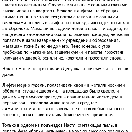
шастал по лестницам. Одурелые жильцы с сонными глазами
выскакивали из квартир и бежали к лифтам, не обращая
внимания ни на что вокруг; потом с такими же сонными
гляделками неслись из лифта на стоянку, лихорадочно тиская
автобрелоки. Мамаши выводили детей в школы и садики, те
чаще всего вдохновенно орали по разным поводам, не желая
попадать в лапы казарменных учреждений образования,
мамашам тоже было ни до чего. Пенсионеры, с утра
пробежав по магазинам, тащили сумки и пакеты, грохотали
ключами у дверей, роняли их, кряхтели и грохотали снова…
Никто к Насте не приставал: «Девушка, а почему вы…» – и так
далее.
Лифты мерно гудели, полязгивали своими металлическими
рёбрами, стукали дверями. На площадках было светло, и
даже у жерл мусоропроводов – сравнительно чисто: дом в
первые годы заселила инженерное и среднее
административное звено завода, не высоколобые философы,
конечно, но всё-таки публика более-менее приличная.
Только в одном из подъездов Настя, сметающая пыль, в
первой фазе уборки, наткнулась на худую высокую девушку в