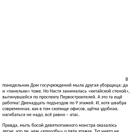
В
понедельник Дом госучреждений мыла другая уборщица; да
и «панельки» тоже. Но Настя занималась «китайской стеной»,
вытянувшейся по проспекту Первостроителей. А это та ещё
работка! Двенадцать подъездов по 9 этажей. И, хотя швабра
современная, как в том скопище офисов, щётка удобная,
нагибаться не надо, всё равно – атас.
Правда, мыть босой девятиэтажного монстра оказалось
легче, что ли, чем «хрущобы» о пяти этажах. Тут никто не