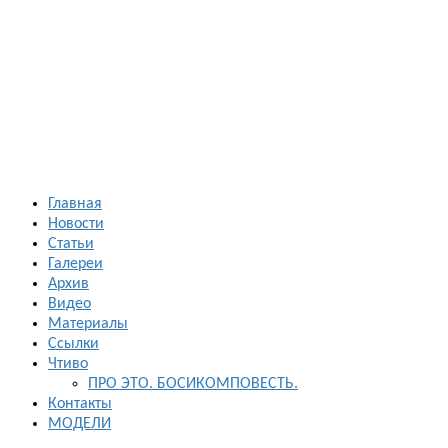
Босиком в
России
ходьба и бег
босиком —
закаливание
— фото
босоногих
Главная
Новости
Статьи
Галереи
Архив
Видео
Материалы
Ссылки
Чтиво
ПРО ЭТО. БОСИКОМПОВЕСТЬ.
Контакты
МОДЕЛИ